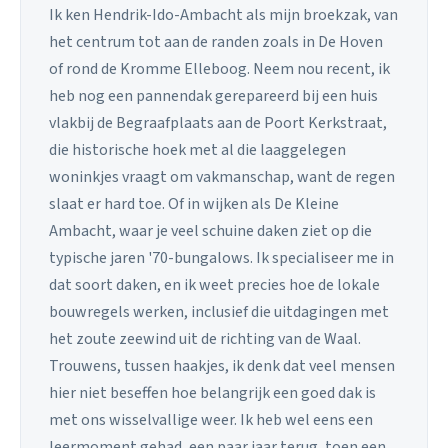
Ik ken Hendrik-Ido-Ambacht als mijn broekzak, van
het centrum tot aan de randen zoals in De Hoven
of rond de Kromme Elleboog. Neem nou recent, ik
heb nog een pannendak gerepareerd bij een huis
vlakbij de Begraafplaats aan de Poort Kerkstraat,
die historische hoek met al die laaggelegen
woninkjes vraagt om vakmanschap, want de regen
slaat er hard toe. Of in wijken als De Kleine
Ambacht, waar je veel schuine daken ziet op die
typische jaren '70-bungalows. Ik specialiseer me in
dat soort daken, en ik weet precies hoe de lokale
bouwregels werken, inclusief die uitdagingen met
het zoute zeewind uit de richting van de Waal.
Trouwens, tussen haakjes, ik denk dat veel mensen
hier niet beseffen hoe belangrijk een goed dak is
met ons wisselvallige weer. Ik heb wel eens een
leermoment gehad, een paar jaar terug, toen een