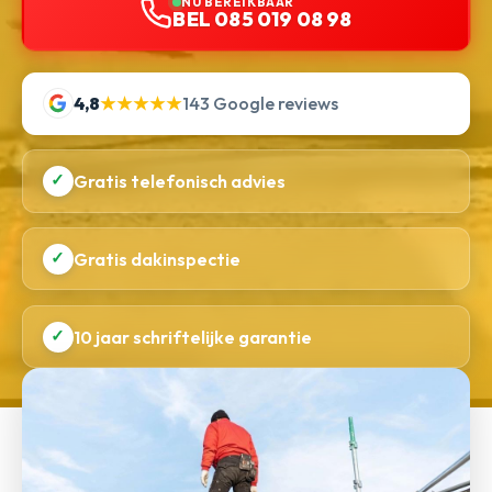
NU BEREIKBAAR
BEL 085 019 08 98
4,8
★★★★★
143 Google reviews
✓
Gratis telefonisch advies
✓
Gratis dakinspectie
✓
10 jaar schriftelijke garantie