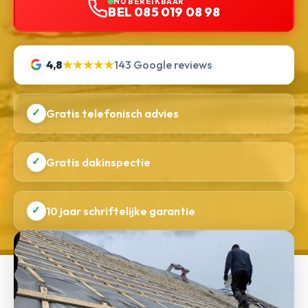
NU BEREIKBAAR
BEL 085 019 08 98
4,8
★★★★★
143 Google reviews
✓
Gratis telefonisch advies
✓
Gratis dakinspectie
✓
10 jaar schriftelijke garantie