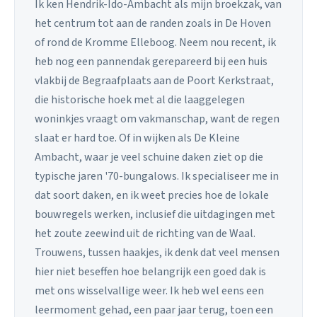
Ik ken Hendrik-Ido-Ambacht als mijn broekzak, van
het centrum tot aan de randen zoals in De Hoven
of rond de Kromme Elleboog. Neem nou recent, ik
heb nog een pannendak gerepareerd bij een huis
vlakbij de Begraafplaats aan de Poort Kerkstraat,
die historische hoek met al die laaggelegen
woninkjes vraagt om vakmanschap, want de regen
slaat er hard toe. Of in wijken als De Kleine
Ambacht, waar je veel schuine daken ziet op die
typische jaren '70-bungalows. Ik specialiseer me in
dat soort daken, en ik weet precies hoe de lokale
bouwregels werken, inclusief die uitdagingen met
het zoute zeewind uit de richting van de Waal.
Trouwens, tussen haakjes, ik denk dat veel mensen
hier niet beseffen hoe belangrijk een goed dak is
met ons wisselvallige weer. Ik heb wel eens een
leermoment gehad, een paar jaar terug, toen een