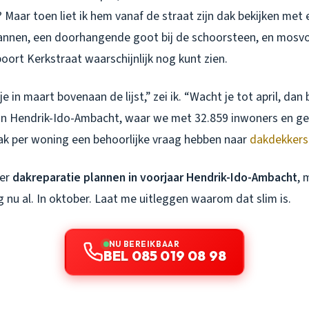
 Maar toen liet ik hem vanaf de straat zijn dak bekijken met e
annen, een doorhangende goot bij de schoorsteen, en mosvo
ort Kerkstraat waarschijnlijk nog kunt zien.
a je in maart bovenaan de lijst,” zei ik. “Wacht je tot april, da
it in Hendrik-Ido-Ambacht, waar we met 32.859 inwoners en g
ak per woning een behoorlijke vraag hebben naar
dakdekkers
ver
dakreparatie plannen in voorjaar Hendrik-Ido-Ambacht
, 
g nu al. In oktober. Laat me uitleggen waarom dat slim is.
NU BEREIKBAAR
BEL 085 019 08 98