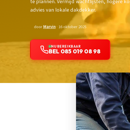
te plannen. Vermijd wachtlijsten, hogere k
advies van lokale dakdekker.
door
Marvin
· 16 oktober 2025
NU BEREIKBAAR
BEL 085 019 08 98