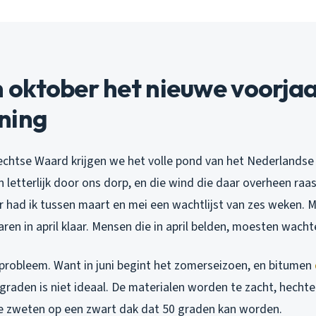
oktober het nieuwe voorjaar
ning
rechtse Waard krijgen we het volle pond van het Nederlandse
n letterlijk door ons dorp, en die wind die daar overheen raast
r had ik tussen maart en mei een wachtlijst van zes weken. M
ren in april klaar. Mensen die in april belden, moesten wachte
 probleem. Want in juni begint het zomerseizoen, en bitumen
graden is niet ideaal. De materialen worden te zacht, hechte
e zweten op een zwart dak dat 50 graden kan worden.