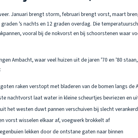
r weer. Januari brengt storm, februari brengt vorst, maart bre
2 graden ’s nachts en 12 graden overdag. Die temperatuursc
pannen, vooral bij de nokvorst en bij schoorstenen waar v
ngen Ambacht, waar veel huizen uit de jaren ’70 en ’80 staan, 
:
goten raken verstopt met bladeren van de bomen langs de 
te nachtvorst laat water in kleine scheurtjes bevriezen en u
 uit het westen duwt pannen verschuiven bij slecht veranker
en vorst wisselen elkaar af, voegwerk brokkelt af
regenbuien lekken door de ontstane gaten naar binnen