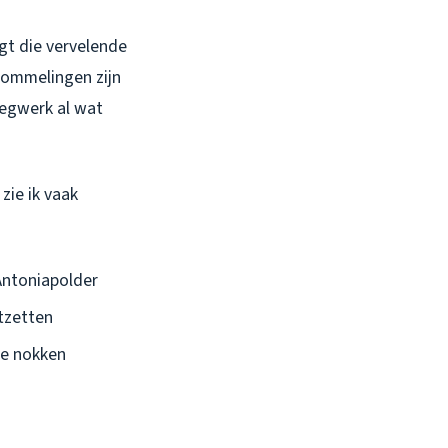
ngt die vervelende
hommelingen zijn
oegwerk al wat
zie ik vaak
Antoniapolder
itzetten
de nokken