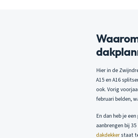
Waarom 
dakplan
Hier in de Zwijnd
A15 en A16 splitse
ook. Vorig voorjaa
februari belden, wa
En dan heb je een
aanbrengen bij 35 
dakdekker
staat t