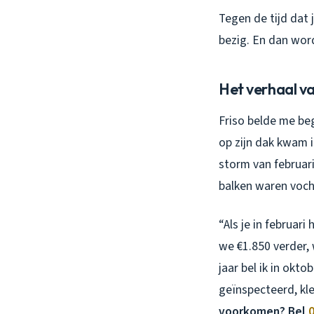
Tegen de tijd dat 
bezig. En dan word
Het verhaal van
Friso belde me beg
op zijn dak kwam 
storm van februari
balken waren voch
“Als je in februari
we €1.850 verder,
jaar bel ik in okto
geïnspecteerd, kl
voorkomen? Bel
0