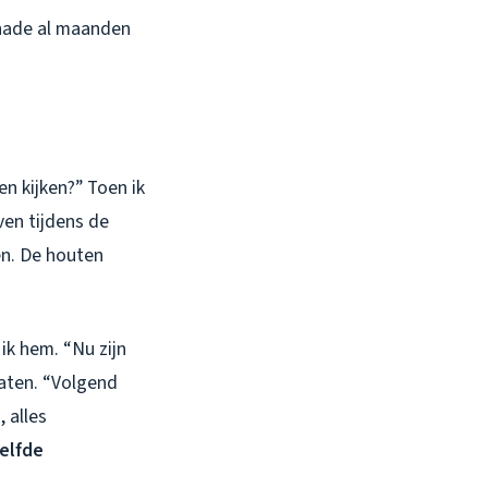
schade al maanden
en kijken?” Toen ik
en tijdens de
en. De houten
 ik hem. “Nu zijn
laten. “Volgend
, alles
zelfde