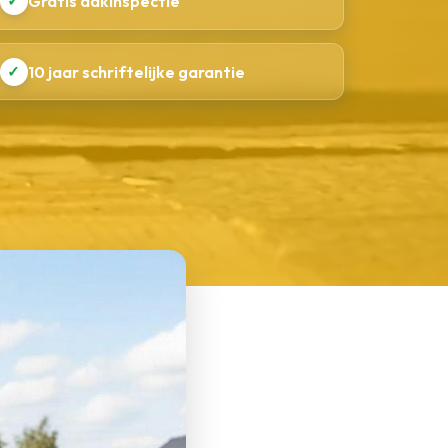
✓
Gratis dakinspectie
✓
10 jaar schriftelijke garantie