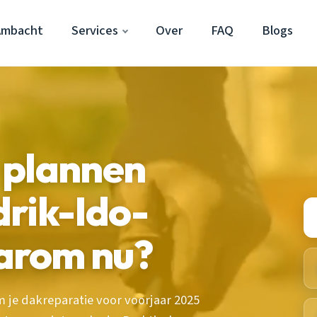
Ambacht
Services
Over
FAQ
Blogs
 plannen
rik-Ido-
arom nu?
je dakreparatie voor voorjaar 2025