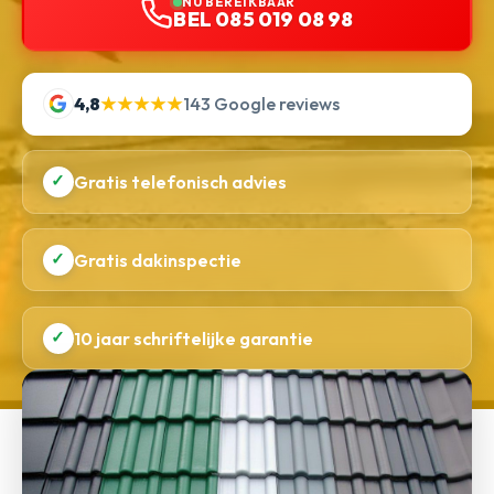
NU BEREIKBAAR
BEL 085 019 08 98
4,8
★★★★★
143 Google reviews
✓
Gratis telefonisch advies
✓
Gratis dakinspectie
✓
10 jaar schriftelijke garantie